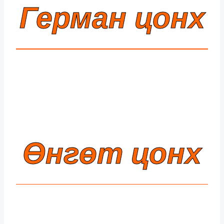
Герман цонх
Өнгөт цонх