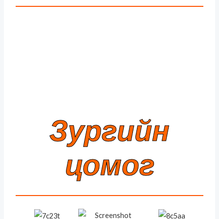
Зургийн
цомог