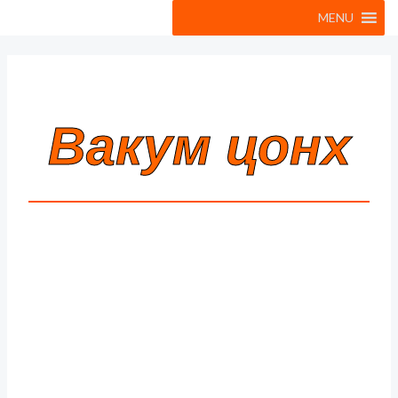
MENU
Вакум цонх