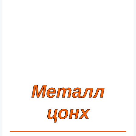
Металл
цонх